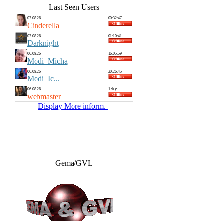
Last Seen Users
07.08.26
00:32:47
Cinderella
07.08.26
01:10:41
Darknight
06.08.26
16:05:59
Modi_Micha
06.08.26
20:26:45
Modi_Ic...
06.08.26
1 day
webmaster
Display More inform.
Gema/GVL