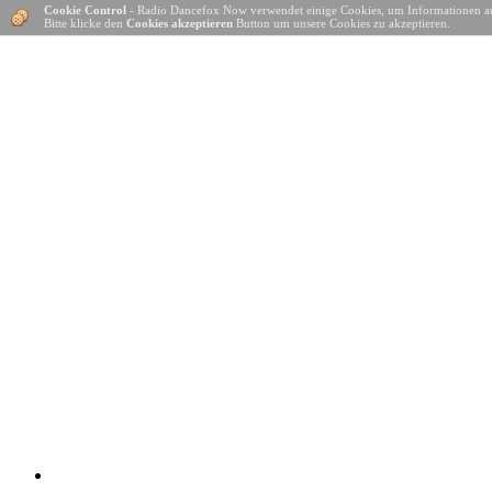
Cookie Control
- Radio Dancefox Now verwendet einige Cookies, um Informationen a
Bitte klicke den
Cookies akzeptieren
Button um unsere Cookies zu akzeptieren.