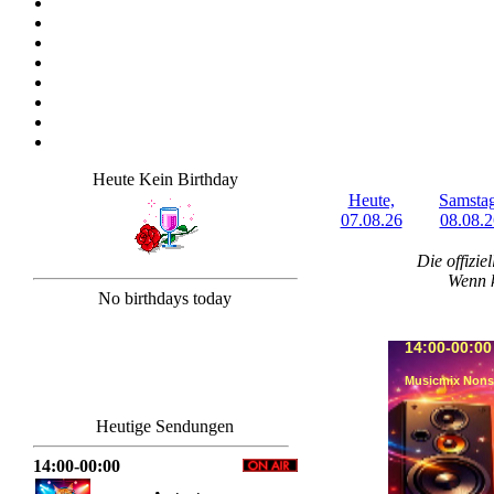
Heute Kein Birthday
Heute,
Samstag
07.08.26
08.08.2
Die offizie
Wenn k
No birthdays today
14:00-00:00
Musicmix Nons
Heutige Sendungen
14:00-00:00